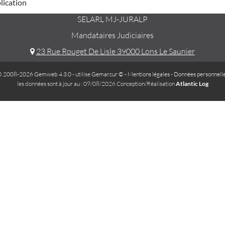
plication
SELARL MJ-JURALP
Mandataires Judiciaires
23 Rue Rouget De Lisle 39000 Lons Le Saunier
 2008-2026 Gemweb 4.3.0
- utilise
Gemarcur ©
-
Mentions légales
-
Données personnell
les données sont à jour au : 09/08/2026 Conception/Réalisation
Atlantic Log