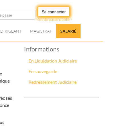
Se connecter
Mot de passe oublié ?
DIRIGEANT
MAGISTRAT
SALARIÉ
Informations
En Liquidation Judiciaire
En sauvegarde
le
mique
Redressement Judiciaire
vec ses
noncé
ous