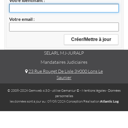
Votre identifiant
Votre email
SELARL MJ-JURALP
Mandataires Judiciaires
23 Rue Rouget De Lisle 39000 Lons Le
Saunier
© 2008-2026 Gemweb 4.3.0
- utilise
Gemarcur ©
-
Mentions légales
-
Données
personnelles
les données sont à jour au : 09/08/2026 Conception/Réalisation
Atlantic Log