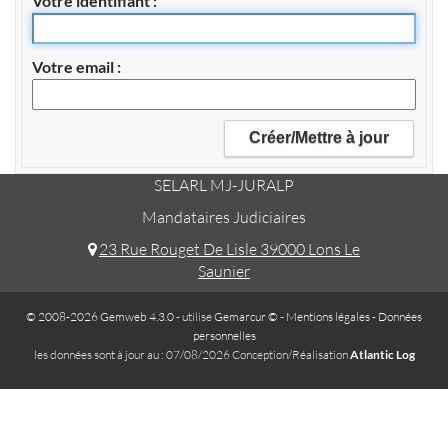
Votre identifiant
Votre email
SELARL MJ-JURALP
Mandataires Judiciaires
23 Rue Rouget De Lisle 39000 Lons Le
Saunier
© 2008-2026 Gemweb 4.3.0
- utilise
Gemarcur ©
-
Mentions légales
-
Données
personnelles
les données sont à jour au : 07/08/2026 Conception/Réalisation
Atlantic Log