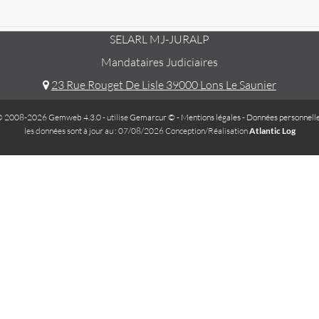
SELARL MJ-JURALP
Mandataires Judiciaires
23 Rue Rouget De Lisle 39000 Lons Le Saunier
 2008-2026 Gemweb 4.3.0
- utilise
Gemarcur ©
-
Mentions légales
-
Données personnell
les données sont à jour au : 07/08/2026 Conception/Réalisation
Atlantic Log