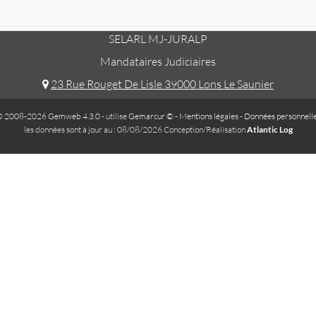
SELARL MJ-JURALP
Mandataires Judiciaires
23 Rue Rouget De Lisle 39000 Lons Le Saunier
 2008-2026 Gemweb 4.3.0
- utilise
Gemarcur ©
-
Mentions légales
-
Données personnell
les données sont à jour au : 08/08/2026 Conception/Réalisation
Atlantic Log