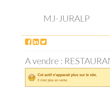
MJ-JURALP
A vendre : RESTAUR
Cet actif n'apparait plus sur le site.
Il n'est plus en vente.