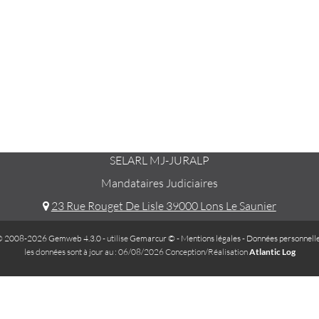
SELARL MJ-JURALP
Mandataires Judiciaires
23 Rue Rouget De Lisle 39000 Lons Le Saunier
 2008-2026 Gemweb 4.3.0
- utilise
Gemarcur ©
-
Mentions légales
-
Données personnell
les données sont à jour au : 06/08/2026 Conception/Réalisation
Atlantic Log