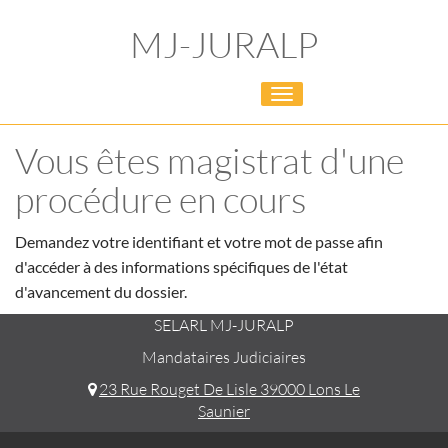
MJ-JURALP
Toggle
navigation
Vous êtes magistrat d'une
procédure en cours
Demandez votre identifiant et votre mot de passe afin
d'accéder à des informations spécifiques de l'état
d'avancement du dossier.
SELARL MJ-JURALP
Mandataires Judiciaires
23 Rue Rouget De Lisle 39000 Lons Le
Saunier