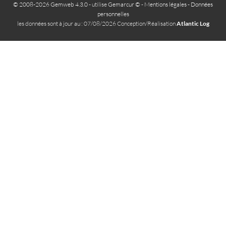
© 2008-2026 Gemweb 4.3.0
- utilise
Gemarcur ©
-
Mentions légales
-
Données
personnelles
les données sont à jour au : 07/08/2026 Conception/Réalisation
Atlantic Log