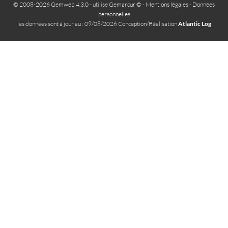
© 2008-2026 Gemweb 4.3.0
- utilise
Gemarcur ©
-
Mentions légales
-
Données
personnelles
les données sont à jour au : 09/08/2026 Conception/Réalisation
Atlantic Log