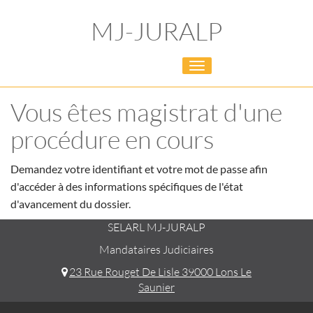
MJ-JURALP
Toggle
navigation
Vous êtes magistrat d'une
procédure en cours
Demandez votre identifiant et votre mot de passe afin
d'accéder à des informations spécifiques de l'état
d'avancement du dossier.
SELARL MJ-JURALP
Mandataires Judiciaires
23 Rue Rouget De Lisle 39000 Lons Le
Saunier