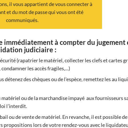
ons, il vous appartient de vous connecter à
fiant et du mot de passe qui vous ont été
communiqués.
vre immédiatement à compter du jugement 
idation judiciaire :
écurité (rapatrier le matériel, collecter les clefs et cartes gr
 condamner les accès fragiles,...)
us détenez des chèques ou de l'espèce, remettez les au liqu
u matériel ou de la marchandise impayé aux fournisseurs s
oi l'interdit.
bail ou de vente de matériel. En revanche, il est possible de
s propositions lors de votre rendez-vous avec le liquidateu