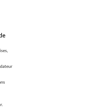
de
ises,
idateur
ans
r.