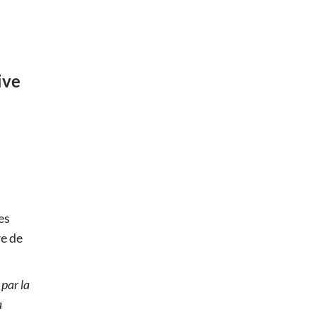
ive
es
re de
 par la
a