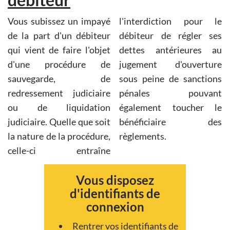
Vous subissez un impayé
l'interdiction pour le
de la part d'un débiteur
débiteur de régler ses
qui vient de faire l'objet
dettes antérieures au
d'une procédure de
jugement d'ouverture
sauvegarde, de
sous peine de sanctions
redressement judiciaire
pénales pouvant
ou de liquidation
également toucher le
judiciaire. Quelle que soit
bénéficiaire des
la nature de la procédure,
règlements.
celle-ci entraîne
Vous disposez
d'identifiants de
connexion
Rentrer vos identifiants de