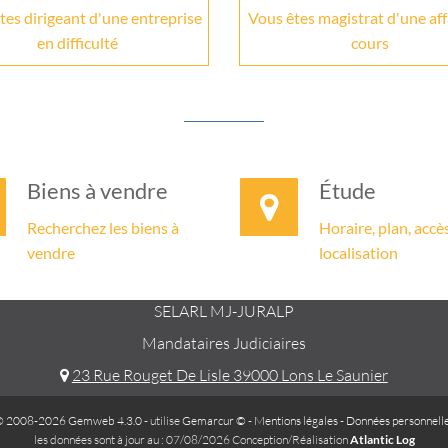
tes dirigeant d'une entreprise
Vous êtes magistrat d'une aff
en difficulté
cours
Biens à vendre
Étude
Recherchez les biens à
Horaire, plan, accès
vendre
localisation
SELARL MJ-JURALP
Mandataires Judiciaires
23 Rue Rouget De Lisle 39000 Lons Le Saunier
 2008-2026 Gemweb 4.3.0
- utilise
Gemarcur ©
-
Mentions légales
-
Données personnell
les données sont à jour au : 07/08/2026 Conception/Réalisation
Atlantic Log